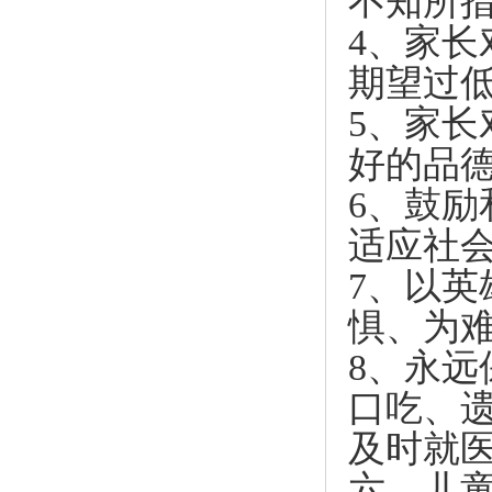
不知所
4、家
期望过
5、家
好的品
6、鼓
适应社
7、以
惧、为
8、永
口吃、
及时就
六、儿