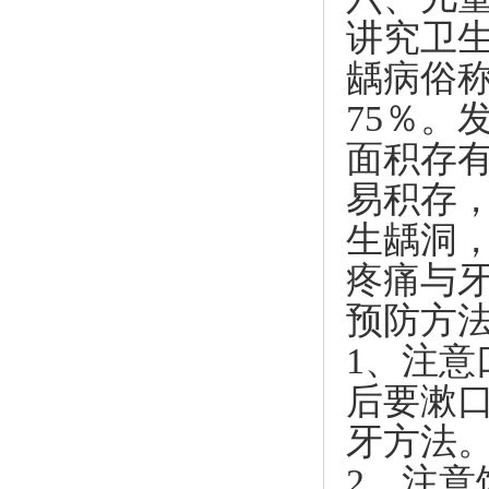
讲究卫
龋病俗称
75％。
面积存
易积存
生龋洞
疼痛与
预防方
1、注
后要漱
牙方法
2、注