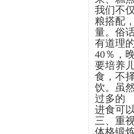
我们不
粮搭配
量。俗
有道理的
40％，
要培养
食，不
饮。虽
过多的
进食可
三、重
体格锻